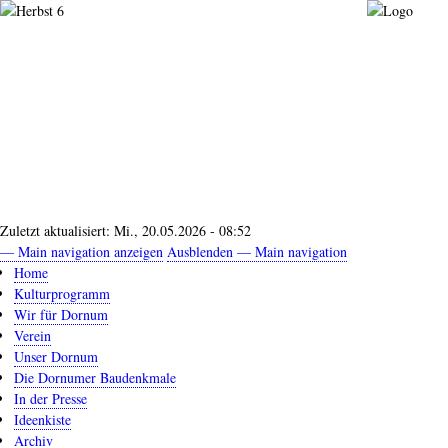
Direkt
zum
Inhalt
Zuletzt aktualisiert:
Mi., 20.05.2026 - 08:52
— Main navigation anzeigen
Ausblenden — Main navigation
Main
Home
navigation
Kulturprogramm
Wir für Dornum
Verein
Unser Dornum
Die Dornumer Baudenkmale
In der Presse
Ideenkiste
Archiv