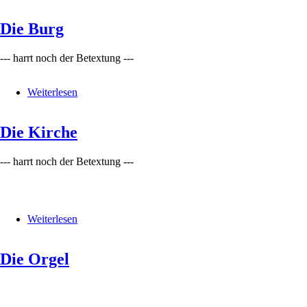
Das
Schloss
Die Burg
--- harrt noch der Betextung ---
Weiterlesen
über
Die
Burg
Die Kirche
--- harrt noch der Betextung ---
Weiterlesen
über
Die
Kirche
Die Orgel