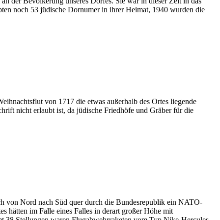
n der Bevölkerung unseres Dorfes. Sie war in dieser Zeit in das
lebten noch 53 jüdische Dornumer in ihrer Heimat, 1940 wurden die
ihnachtsflut von 1717 die etwas außerhalb des Ortes liegende
t nicht erlaubt ist, da jüdische Friedhöfe und Gräber für die
 sich von Nord nach Süd quer durch die Bundesrepublik ein NATO-
 hätten im Falle eines Falles in derart großer Höhe mit
esamt 38 Stellungen waren Flugabwehrraketen vom Typ Nike-Hercules