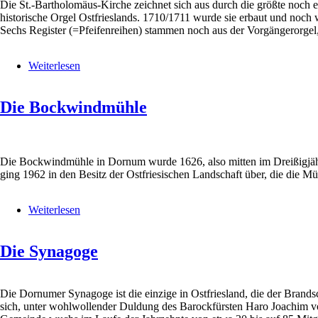
Die St.-Bartholomäus-Kirche zeichnet sich aus durch die größte noch e
historische Orgel Ostfrieslands. 1710/1711 wurde sie erbaut und noch 
Sechs Register (=Pfeifenreihen) stammen noch aus der Vorgängerorge
Weiterlesen
über
Die
Orgel
Die Bockwindmühle
Die Bockwindmühle in Dornum wurde 1626, also mitten im Dreißigjährige
ging 1962 in den Besitz der Ostfriesischen Landschaft über, die die Müh
Weiterlesen
über
Die
Bockwindmühle
Die Synagoge
Die Dornumer Synagoge ist die einzige in Ostfriesland, die der Bran
sich, unter wohlwollender Duldung des Barockfürsten Haro Joachim vo