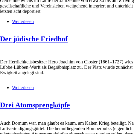
Gemeinde wuchs im Laufe der Jahrzehnte von etwa 30 bis auf 85 Mitgli
gesellschaftliche und Vereinsleben weitgehend integriert und unterhi
letzten acht deportiert.
Weiterlesen
über
Die
Synagoge
Der jüdische Friedhof
Der Herrlichkeitsbesitzer Hero Joachim von Closter (1661–1727) wies
Lübbe-Lübben-Warft als Begräbnisplatz zu. Der Platz wurde zunächst vo
Ewigkeit angelegt sind.
Weiterlesen
über
Der
jüdische
Drei Atomsprengköpfe
Friedhof
Auch Dornum war, man glaubt es kaum, am Kalten Krieg beteiligt. Na 
Luftverteidigungsgürtel. Die heranfliegenden Bomberpulks (eigentlich e
raketenbasierten Atomsprengköpfen abgeschossen werden sollen, dass 