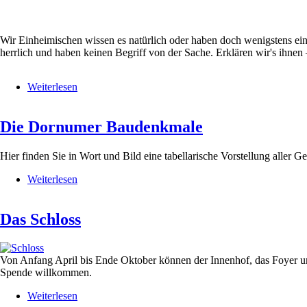
Wir Einheimischen wissen es natürlich oder haben doch wenigstens ein
herrlich und haben keinen Begriff von der Sache. Erklären wir's ihnen –
Weiterlesen
über
Warum
ist
Die Dornumer Baudenkmale
Dornum
eine
Herrlichkeit?
Hier finden Sie in Wort und Bild eine tabellarische Vorstellung aller 
Weiterlesen
über
Die
Dornumer
Das Schloss
Baudenkmale
Von Anfang April bis Ende Oktober können der Innenhof, das Foyer und d
Spende willkommen.
Weiterlesen
über