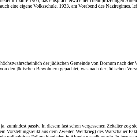
eder im Jahre 1905; das entsprach etwa einem neunprozentigen Anteil a
elt auch eine eigene Volksschule. 1933, am Vorabend des Naziregimes, 
 höchstwahrscheinlich der jüdischen Gemeinde von Dornum nach der We
n den jüdischen Bewohnern gepachtet, was nach der jüdischen Vorschrif
ja, zumindest passiv. In diesem fast schon vergessenen Zeitalter zog
in Vorstellungsrelikt aus dem Zweiten Weltkrieg) des Warschauer Paktes
ein radioaktiver Fallout hienieden in Abrede gestellt wurde. In insg