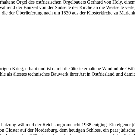
rhaltene Orgel des ostfriesischen Orgelbauers Gerhard von Holy, einem
während der Bauzeit von der Südseite der Kirche an die Westseite verle
l, die der Überlieferung nach um 1530 aus der Klosterkirche zu Mar
n Krieg, erbaut und ist damit die älteste erhaltene Windmühle Ostfries
le als ältestes technisches Bauwerk ihrer Art in Ostfriesland und damit
dschatzung während der Reichspogromnacht 1938 entging. Ein eigener j
n Closter auf der Norderburg, dem heutigen Schloss, ein paar jüdisch