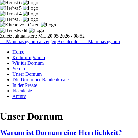
Direkt
zum
Inhalt
Zuletzt aktualisiert:
Mi., 20.05.2026 - 08:52
— Main navigation anzeigen
Ausblenden — Main navigation
Main
Home
navigation
Kulturprogramm
Wir für Dornum
Verein
Unser Dornum
Die Dornumer Baudenkmale
In der Presse
Ideenkiste
Archiv
Unser Dornum
Warum ist Dornum eine Herrlichkeit?