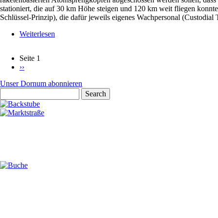
stationiert, die auf 30 km Höhe steigen und 120 km weit fliegen konn
Schlüssel-Prinzip), die dafür jeweils eigenes Wachpersonal (Custodial T
Weiterlesen
über
Drei
Atomsprengköpfe
Seite 1
Nächste
››
Seitennummerierung
Seite
Unser Dornum abonnieren
Search